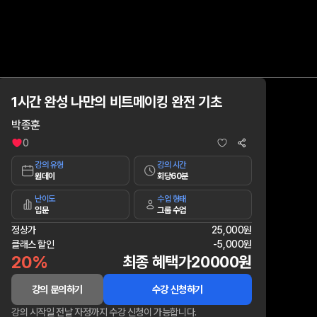
1시간 완성 나만의 비트메이킹 완전 기초
박종훈
0
강의 유형
강의 시간
원데이
회당60분
난이도
수업 형태
입문
그룹 수업
정상가
25,000원
클래스 할인
-
5,000원
20%
최종 혜택가
20000원
강의 문의하기
수강 신청하기
강의 시작일 전날 자정까지 수강 신청이 가능합니다.