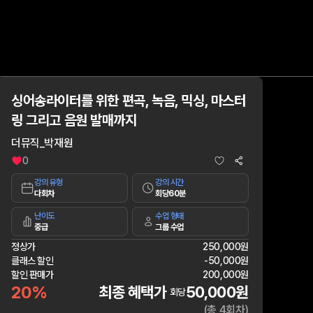
싱어송라이터를 위한 편곡, 녹음, 믹싱, 마스터
링 그리고 음원 발매까지
더뮤직_박재원
0
강의 유형
강의 시간
다회차
회당60분
난이도
수업 형태
중급
그룹 수업
정상가
250,000원
클래스 할인
-
50,000원
할인 판매가
200,000원
20%
최종 혜택가
50,000원
회당
(총 4회차)