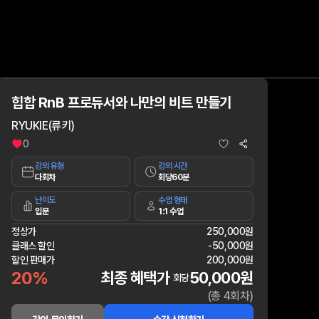
힙합 RnB 프로듀서와 나만의 비트 만들기
RYUKIE(류키)
0
강의 유형
강의 시간
다회차
회당60분
난이도
수업 형태
입문
1:1 수업
정상가
250,000원
클래스 할인
-
50,000원
할인 판매가
200,000원
20%
최종 혜택가
50,000원
회당
(총 4회차)