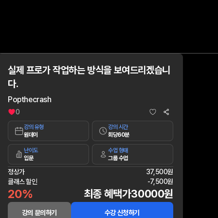
실제 프로가 작업하는 방식을 보여드리겠습니
다.
Popthecrash
0
강의 유형
강의 시간
원데이
회당60분
난이도
수업 형태
입문
그룹 수업
정상가
37,500원
클래스 할인
-
7,500원
20%
최종 혜택가
30000원
강의 문의하기
수강 신청하기